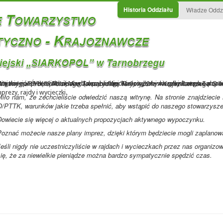
Historia Oddziału
Władze Oddz
Witamy na stronie Polskiego Towarzystwa Turystyczno - Krajoznawczego O/M
iejskiego PTTK "Siarkopol w Tarnobrzegu. Dołożyliśmy wszelkich starań aby s
tworzony poprzez zalanie wodą z pobliskiej Wisły wyrobiska górniczego o pow
czny Kościół Świętej Marii Magdaleny w Miechocinie, XV - wieczny Zamek Tarno
ezy, rajdy i wycieczki.
iło nam, że zechcieliście odwiedzić naszą witrynę. Na stronie znajdziecie 
O/PTTK, warunków jakie trzeba spełnić, aby wstąpić do naszego stowarzysze
Dowiecie się więcej o aktualnych propozycjach aktywnego wypoczynku.
Poznać możecie nasze plany imprez, dzięki którym będziecie mogli zaplanowa
eśli nigdy nie uczestniczyliście w rajdach i wycieczkach przez nas organizo
się, że za niewielkie pieniądze można bardzo sympatycznie spędzić czas.